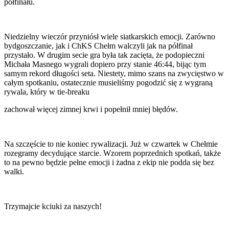
półfinału.
Niedzielny wieczór przyniósł wiele siatkarskich emocji. Zarówno
bydgoszczanie, jak i ChKS Chełm walczyli jak na półfinał
przystało. W drugim secie gra była tak zacięta, że podopieczni
Michała Masnego wygrali dopiero przy stanie 46:44, bijąc tym
samym rekord długości seta. Niestety, mimo szans na zwycięstwo w
całym spotkaniu, ostatecznie musieliśmy pogodzić się z wygraną
rywala, który w tie-breaku
zachował więcej zimnej krwi i popełnił mniej błędów.
Na szczęście to nie koniec rywalizacji. Już w czwartek w Chełmie
rozegramy decydujące starcie. Wzorem poprzednich spotkań, także
to na pewno będzie pełne emocji i żadna z ekip nie podda się bez
walki.
Trzymajcie kciuki za naszych!