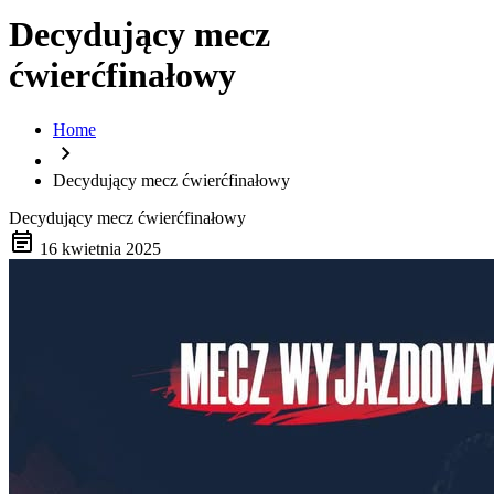
Decydujący mecz
ćwierćfinałowy
Home
chevron_right
Decydujący mecz ćwierćfinałowy
Decydujący mecz ćwierćfinałowy
event_note
16 kwietnia 2025