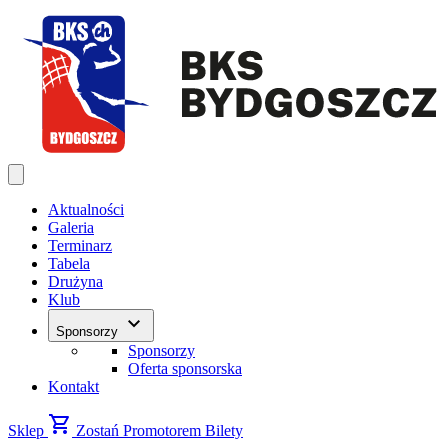
Aktualności
Galeria
Terminarz
Tabela
Drużyna
Klub
keyboard_arrow_down
Sponsorzy
Sponsorzy
Oferta sponsorska
Kontakt
shopping_cart
Sklep
Zostań Promotorem
Bilety