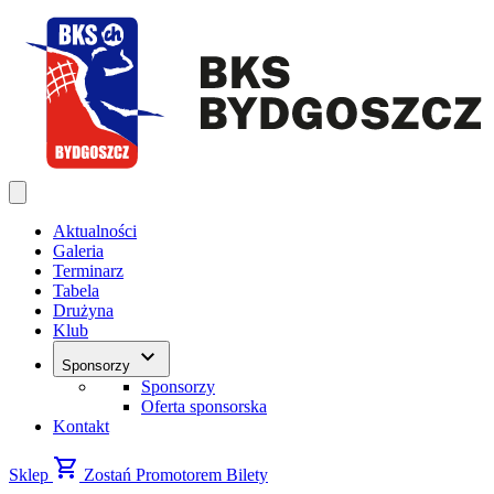
Aktualności
Galeria
Terminarz
Tabela
Drużyna
Klub
keyboard_arrow_down
Sponsorzy
Sponsorzy
Oferta sponsorska
Kontakt
shopping_cart
Sklep
Zostań Promotorem
Bilety