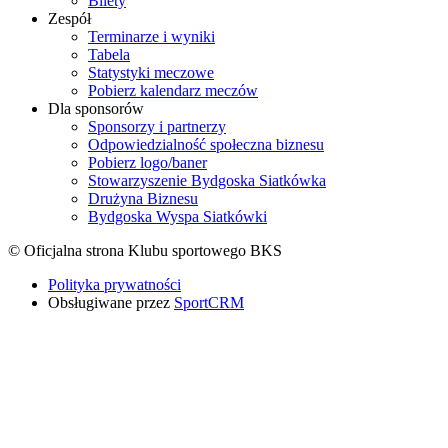
Bilety
Zespół
Terminarze i wyniki
Tabela
Statystyki meczowe
Pobierz kalendarz meczów
Dla sponsorów
Sponsorzy i partnerzy
Odpowiedzialność społeczna biznesu
Pobierz logo/baner
Stowarzyszenie Bydgoska Siatkówka
Drużyna Biznesu
Bydgoska Wyspa Siatkówki
© Oficjalna strona Klubu sportowego BKS
Polityka prywatności
Obsługiwane przez
SportCRM