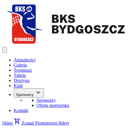
Aktualności
Galeria
Terminarz
Tabela
Drużyna
Klub
keyboard_arrow_down
Sponsorzy
Sponsorzy
Oferta sponsorska
Kontakt
shopping_cart
Sklep
Zostań Promotorem
Bilety