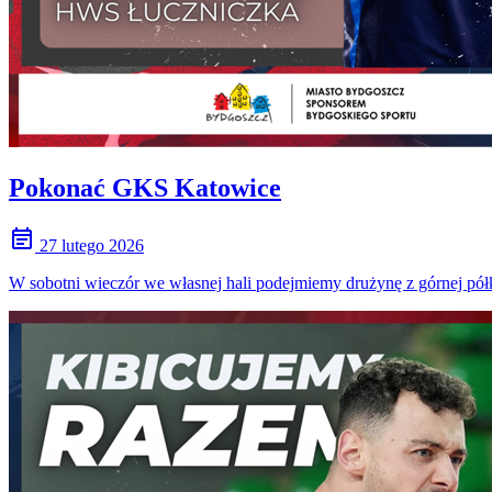
Pokonać GKS Katowice
event_note
27 lutego 2026
W sobotni wieczór we własnej hali podejmiemy drużynę z górnej półk