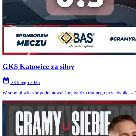
GKS Katowice za silny
event_note
28 lutego 2026
W sobotni wieczór podejmowaliśmy bardzo trudnego przeciwnika – GK