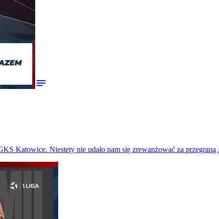
notes
S Katowice. Niestety nie udało nam się zrewanżować za przegraną z 