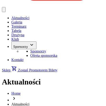
Aktualności
Galeria
Terminarz
Tabela
Drużyna
Klub
keyboard_arrow_down
Sponsorzy
Sponsorzy
Oferta sponsorska
Kontakt
shopping_cart
Sklep
Zostań Promotorem
Bilety
Aktualności
Home
chevron_right
Aktualności